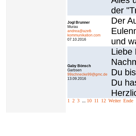
der "
Der Au
Jogl Brunner
Murau
Eulenm
andrea@azett-
kommunikation.com
und wa
07.10.2016
Liebe 
Nachmi
Gaby Bönsch
Du bis
Garbsen
99schnecke99@gmc.de
13.09.2016
Du ha
Herzl
1
2
3
...
10
11
12
Weiter
Ende