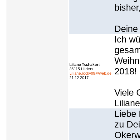
bisher
Deine 
Ich wü
gesam
Weihna
Liliane Tschakert
2018!
36115 Hilders
Liliane.rocky09@web.de
21.12.2017
Viele 
Liliane
Liebe 
zu De
Okerwe