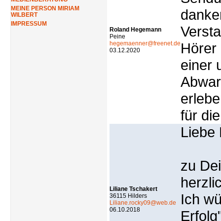
MEINE PERSON MIRIAM
danken
WILBERT
IMPRESSUM
Versta
Roland Hegemann
Peine
hegemaenner@freenet.de
Hörer 
03.12.2020
einer
Abwar
erlebe
für di
Liebe 
zu De
herzl
Liliane Tschakert
Ich wü
36115 Hilders
Liliane.rocky09@web.de
06.10.2018
Erfolg