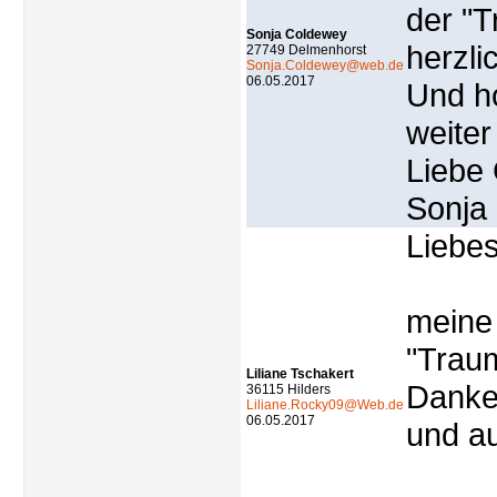
der "T
Sonja Coldewey
herzli
27749 Delmenhorst
Sonja.Coldewey@web.de
06.05.2017
Und ho
weiter
Liebe
Sonja
Liebes
meine
"Traum
Liliane Tschakert
Danke
36115 Hilders
Liliane.Rocky09@Web.de
06.05.2017
und au